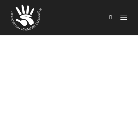
Maghreb Secours,
ein Katalysator für
Solidarität und
innovative
Maßnahmen,