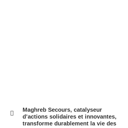
transforme
durablement la vie
des plus fragiles et
façonne le Maroc
de demain.
Maghreb Secours, catalyseur
d’actions solidaires et innovantes,
transforme durablement la vie des