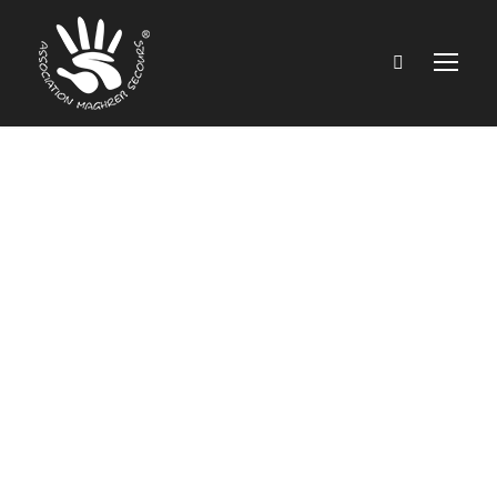
Maghreb Secours,
catalyseur
d’actions
solidaires et
innovantes,