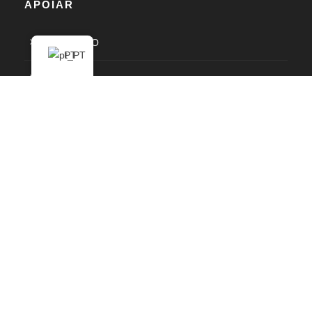
APOIAR
BEM-VINDO
PT
Sobre nós
documentos administrativos
Nosso impacto
Nosso blog
KARAM
GALERIA
Contato