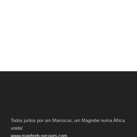
Todos juntos por um Marrocos, um Magrebe numa África
unida!
www.maghreb-secours.com