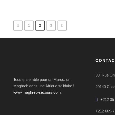
1
2
3
CONTAC
39, Rue Om
Tous ensemble pour un Maroc, un
Maghreb dans une Afrique solidaire !
20140 Cas
www.maghreb-secours.com
+212 05 
+212 669-7