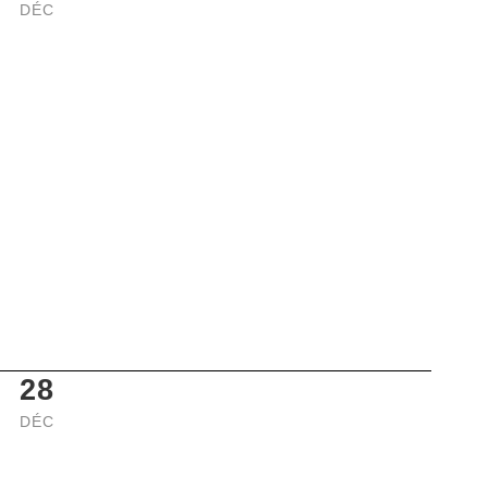
DÉC
28
DÉC